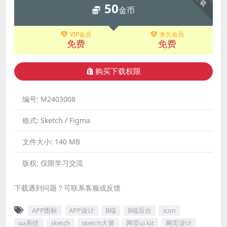
下载
50
金币
VIP会员
永久会员
免费
免费
购买下载权限
编号:
M2403008
格式:
Sketch / Figma
文件大小:
140 MB
版权:
仅限学习交流
下载遇到问题？可联系客服或反馈
APP图标
APP设计
B端
B端后台
icon
oa系统
sketch
sketch大屏
网页ui kit
网页设计