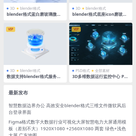
3D
blender格式
3D
blender格式
blender格式蓝白磨玻璃微软
blender格式底座icon磨玻璃
风立体3D玻璃图标文档报告写
微软风智慧能源电力立体3D图
作提交含高清无背景PNG
标 源文件
VIP
VIP
3D
blender格式
PSD格式
全部素材
数据支持blender格式服务器
3D多维数据运行监控中心 PS
软路由B端蓝白科技图标立体ic
D格式 立体分层数据组驾驶舱
on微软风含PNG
最新发布
智慧数据边界办公 高效安全blender格式三维文件微软风后
台登录界面
Figma格式数字大数据行业可视化大屏智慧电力大屏通用模
板（差别不大）1920X1080 +2560X1080 两套 绿色+浅色
大屏 广东地图