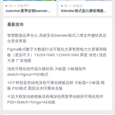
3D
平面/PPT
3D
3D格式
summer夏季促销banner汽
blender格式蓝白磨玻璃微软
泡字泳圈字西瓜火烈鸟泳池Ai
风立体3D玻璃图标个人中心我
矢量格式
的模型含高清PNG
最新发布
智慧数据边界办公 高效安全blender格式三维文件微软风后
台登录界面
Figma格式数字大数据行业可视化大屏智慧电力大屏通用模
板（差别不大）1920X1080 +2560X1080 两套 绿色+浅色
大屏 广东地图
浅色可视化组件蓝白微软风 大标题 小标题组件
sketch+figma+PSD格式
10个科技蓝色绿色深色可视化模板边框 大标题+小标题 模
板 PSD格式 图层去水印重命名版
十款大框架动效模板浅色喝深色两套带动效的可视化组件
PSD+Sketch+fimga+AE动效