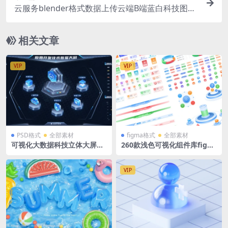
云服务blender格式数据上传云端B端蓝白科技图标
立体icon微软风含PNG
相关文章
VIP
VIP
PSD格式
全部素材
figma格式
全部素材
可视化大数据科技立体大屏模
260款浅色可视化组件库figm
板立体图标素材1920×1080 P
a格式 大标题 数据翻牌器 底座
SD格式源文件
图标主视觉 按钮图表 时间轴
VIP