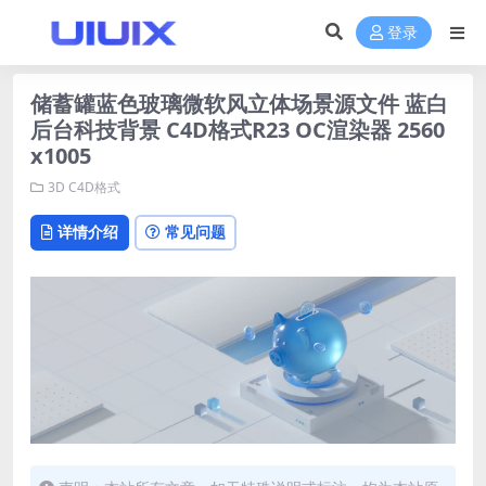
登录
储蓄罐蓝色玻璃微软风立体场景源文件 蓝白
后台科技背景 C4D格式R23 OC渲染器 2560
x1005
3D
C4D格式
详情介绍
常见问题