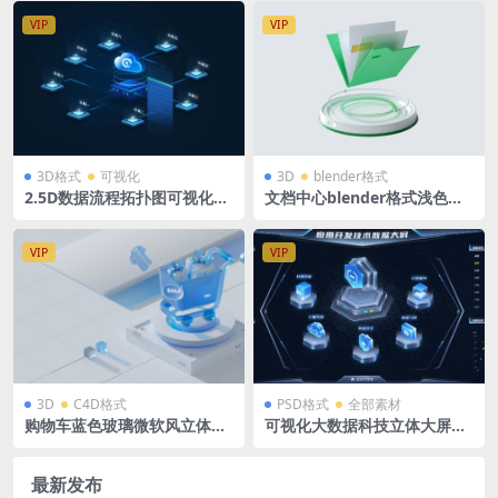
VIP
VIP
3D格式
可视化
3D
blender格式
2.5D数据流程拓扑图可视化大
文档中心blender格式浅色透
屏组件PSD格式+AE动效
明玻璃绿色3D图标icon立体底
座
VIP
VIP
3D
C4D格式
PSD格式
全部素材
购物车蓝色玻璃微软风立体场
可视化大数据科技立体大屏模
景源文件 蓝白后台科技背景 C
板立体图标素材1920×1080 P
4D格式R23 OC渲染器 2560 x
SD格式源文件
1005
最新发布