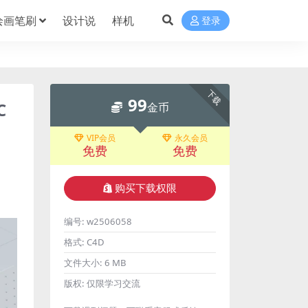
绘画笔刷
设计说
样机
登录
下载
99
C
金币
VIP会员
永久会员
免费
免费
购买下载权限
编号:
w2506058
格式:
C4D
文件大小:
6 MB
版权:
仅限学习交流