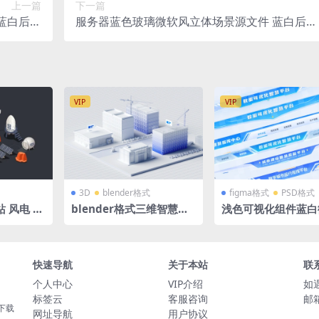
上一篇
下一篇
蓝白后台
服务器蓝色玻璃微软风立体场景源文件 蓝白后台
 x1005
科技背景 C4D格式R23 OC渲染器 2560 x1005
VIP
VIP
3D
blender格式
figma格式
PSD格式
 风电 光
blender格式三维智慧建
浅色可视化组件蓝白
a+Ai格
筑工地施工模型3D办公楼
风 大标题 小标题组件
宇塔吊蓝白微软风
tch+figma+PSD
快速导航
关于本站
联
个人中心
VIP介绍
如
标签云
客服咨询
邮箱
下载
网址导航
用户协议