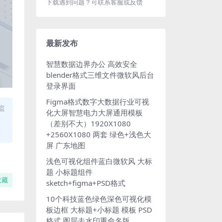
下载遇到问题？可联系客服或反馈
最新发布
智慧数据边界办公 高效安全
blender格式三维文件微软风后台
登录界面
Figma格式数字大数据行业可视
盗
化大屏智慧电力大屏通用模板
（差别不大）1920X1080
+2560X1080 两套 绿色+浅色大
屏 广东地图
浅色可视化组件蓝白微软风 大标
题 小标题组件
收藏
sketch+figma+PSD格式
10个科技蓝色绿色深色可视化模
板边框 大标题+小标题 模板 PSD
格式 图层去水印重命名版