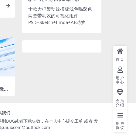
十款大框架动效模板浅色喝深色
两套带动效的可视化组件
PSD+Sketch+fimga+AE动效
首页
用户
中心
微软
 ske
格式
会员
介绍
系我们
遇到BUG或者下载失败，在个人中心提交工单 或者 发
用户
:uiuixcom@outlook.com
协议