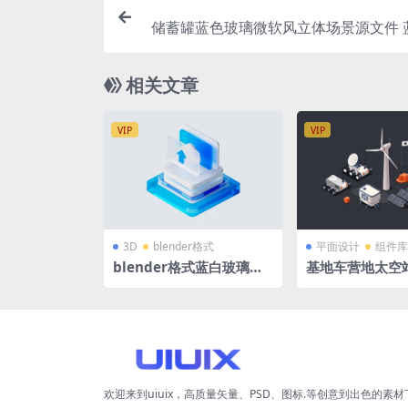
储蓄罐蓝色玻璃微软风立体场景源文件 
科技背景 C4D格式R23 OC渲染器 2560
相关文章
VIP
VIP
3D
blender格式
平面设计
组件库
blender格式蓝白玻璃微
基地车营地太空站
软风智慧云立体3D图标 源
伏发电设备 figm
文件
式
欢迎来到uiuix，高质量矢量、PSD、图标.等创意到出色的素材