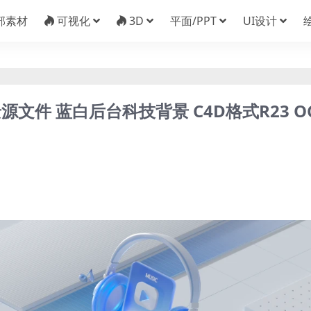
部素材
可视化
3D
平面/PPT
UI设计
文件 蓝白后台科技背景 C4D格式R23 O