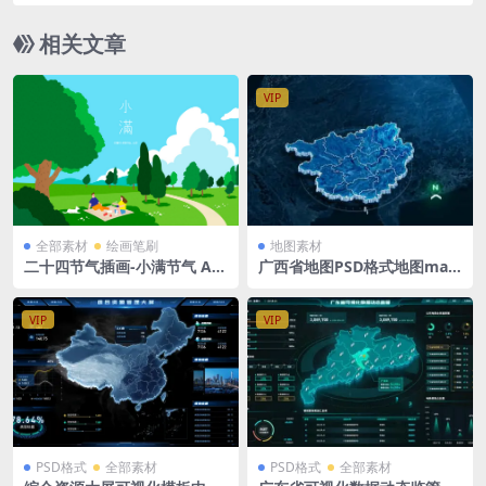
式
相关文章
VIP
全部素材
绘画笔刷
地图素材
二十四节气插画-小满节气 Ai
广西省地图PSD格式地图map
格式矢量插画
大屏可视化guangxi立体地图
背景 1500x1080PX
VIP
VIP
PSD格式
全部素材
PSD格式
全部素材