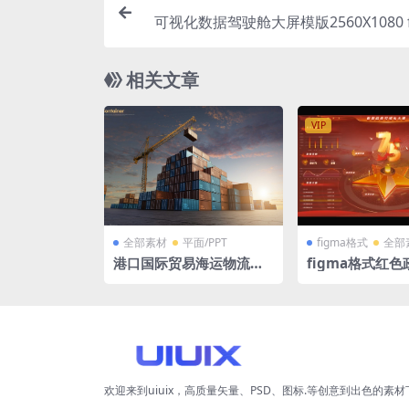
可视化数据驾驶舱大屏模版2560X1080 f
相关文章
VIP
全部素材
平面/PPT
figma格式
全部
港口国际贸易海运物流集
figma格式红
装箱广告效果图PSD格式
东立体地图可视
驶舱4页
欢迎来到uiuix，高质量矢量、PSD、图标.等创意到出色的素材