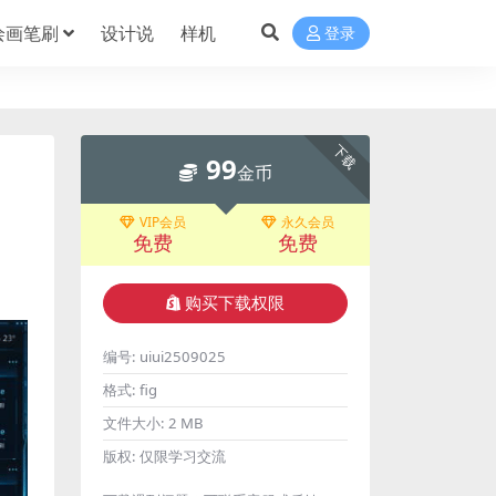
绘画笔刷
设计说
样机
登录
下载
99
金币
VIP会员
永久会员
免费
免费
购买下载权限
编号:
uiui2509025
格式:
fig
文件大小:
2 MB
版权:
仅限学习交流