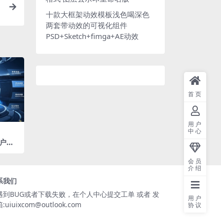
十款大框架动效模板浅色喝深色
两套带动效的可视化组件
PSD+Sketch+fimga+AE动效
首页
用户
中心
户数
果大屏
模板
会员
介绍
系我们
遇到BUG或者下载失败，在个人中心提交工单 或者 发
用户
:uiuixcom@outlook.com
协议