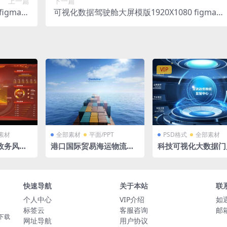
上一篇
下一篇
igma格
可视化数据驾驶舱大屏模版1920X1080 figma格
式
式
VIP
素材
全部素材
平面/PPT
PSD格式
全部素材
色政务风广
港口国际贸易海运物流集
科技可视化大数据门
化大屏驾
装箱广告效果图PSD格式
字一体化3D立体效
页面PSD源文件素材
快速导航
关于本站
联
个人中心
VIP介绍
如
标签云
客服咨询
邮箱
下载
网址导航
用户协议