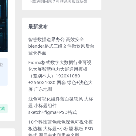
下载遇到问题？可联系客服或反馈
最新发布
智慧数据边界办公 高效安全
blender格式三维文件微软风后台
登录界面
Figma格式数字大数据行业可视
盗
化大屏智慧电力大屏通用模板
（差别不大）1920X1080
+2560X1080 两套 绿色+浅色大
屏 广东地图
浅色可视化组件蓝白微软风 大标
题 小标题组件
收藏
sketch+figma+PSD格式
10个科技蓝色绿色深色可视化模
板边框 大标题+小标题 模板 PSD
格式 图层去水印重命名版