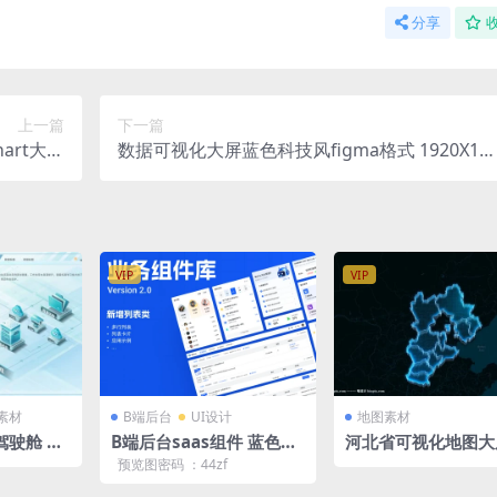
分享
上一篇
下一篇
art大数
数据可视化大屏蓝色科技风figma格式 1920X10
gma格式
0 重庆地图
VIP
VIP
素材
B端后台
UI设计
地图素材
驾驶舱 浅
B端后台saas组件 蓝色浅
河北省可视化地图大
 拓扑图 3
色业务组件库 figma格式
技3D矢量地图1920X
预览图密码 ：44zf
化大屏 fi
后台业务组件库 V2.0
0 PSD格式钢笔路