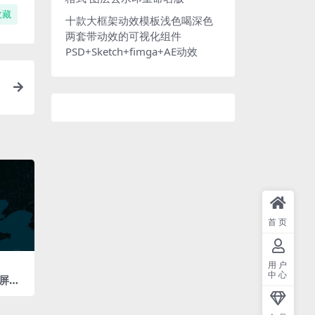
收藏
十款大框架动效模板浅色喝深色
两套带动效的可视化组件
PSD+Sketch+fimga+AE动效
8
首页
用户
中心
屏科
108
径分层