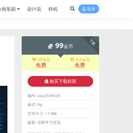
绘画笔刷
设计说
样机
登录
下载
99
金币
VIP会员
永久会员
免费
免费
购买下载权限
编号:
uiui2509030
格式:
fig
文件大小:
11 MB
版权:
仅限学习交流