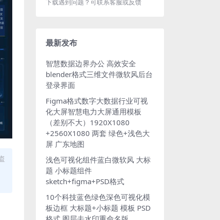
下载遇到问题？可联系客服或反馈
最新发布
智慧数据边界办公 高效安全
blender格式三维文件微软风后台
登录界面
Figma格式数字大数据行业可视
化大屏智慧电力大屏通用模板
（差别不大）1920X1080
+2560X1080 两套 绿色+浅色大
屏 广东地图
盗
浅色可视化组件蓝白微软风 大标
题 小标题组件
sketch+figma+PSD格式
10个科技蓝色绿色深色可视化模
板边框 大标题+小标题 模板 PSD
格式 图层去水印重命名版