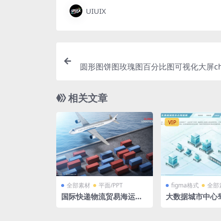
UIUIX
圆形图饼图玫瑰图百分比图可视化大屏ch
据fi
相关文章
VIP
全部素材
平面/PPT
figma格式
全部
国际快递物流贸易海运轮
大数据城市中心
船海运空运集装箱PSD格
色 绿色 tab导航
式
D立体 2.5D可视