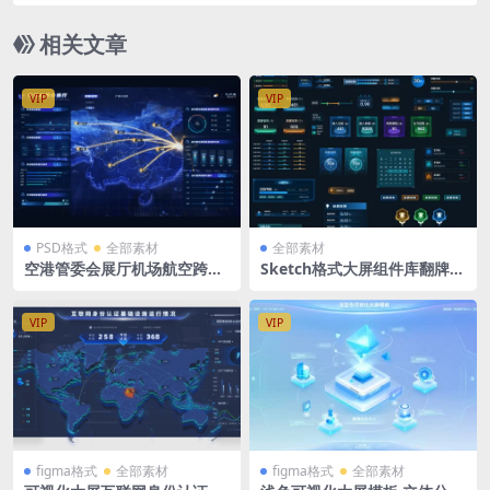
表盘 折线图 标题 暗色
相关文章
VIP
VIP
PSD格式
全部素材
全部素材
空港管委会展厅机场航空跨境
Sketch格式大屏组件库翻牌器
中国地图 世界地图 PSD格式
数据排列
两张 1920 x 1080（背景是图
片）
VIP
VIP
figma格式
全部素材
figma格式
全部素材