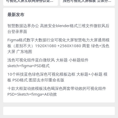
可视化大屏互联网身份认证基
浅色可视化大屏模板 立体分层
础设施运行情况 figma 世界
tab导航 图标icon figma格式
地图
拓扑图
最新发布
智慧数据边界办公 高效安全blender格式三维文件微软风后
台登录界面
Figma格式数字大数据行业可视化大屏智慧电力大屏通用模
板（差别不大）1920X1080 +2560X1080 两套 绿色+浅色
大屏 广东地图
浅色可视化组件蓝白微软风 大标题 小标题组件
sketch+figma+PSD格式
10个科技蓝色绿色深色可视化模板边框 大标题+小标题 模
板 PSD格式 图层去水印重命名版
十款大框架动效模板浅色喝深色两套带动效的可视化组件
PSD+Sketch+fimga+AE动效