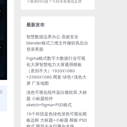
下载遇到问题？可联系客服或反馈
最新发布
智慧数据边界办公 高效安全
blender格式三维文件微软风后台
登录界面
Figma格式数字大数据行业可视
化大屏智慧电力大屏通用模板
（差别不大）1920X1080
+2560X1080 两套 绿色+浅色大
屏 广东地图
盗
浅色可视化组件蓝白微软风 大标
题 小标题组件
sketch+figma+PSD格式
10个科技蓝色绿色深色可视化模
板边框 大标题+小标题 模板 PSD
格式 图层去水印重命名版