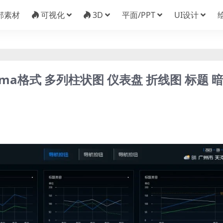
部素材
可视化
3D
平面/PPT
UI设计
gma格式 多列柱状图 仪表盘 折线图 标题 