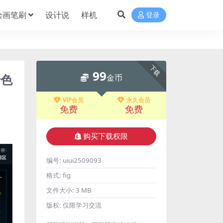
绘画笔刷
设计说
样机
登录
下载
99
暗色
金币
VIP会员
永久会员
免费
免费
购买下载权限
编号:
uiui2509093
格式:
fig
文件大小:
3 MB
版权:
仅限学习交流