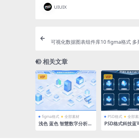
UIUIX
可视化数据图表组件库10 figma格式 
环形图 仪表盘 折线图 
相关文章
VIP
VIP
figma格式
全部素材
PSD格式
全部素
浅色 蓝色 智慧数字分析指
PSD格式科技蓝
挥中心 拓扑图 3D立体数
口导航页大屏模板
据 服务器 figma格式