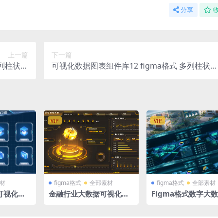
分享
上一篇
下一篇
多列柱状图
可视化数据图表组件库12 figma格式 多列柱状图
标题 暗色
环形图 仪表盘 折线图 标题 暗色
VIP
VIP
材
figma格式
全部素材
figma格式
全部素材
可视化入
金融行业大数据可视化大
Figma格式数字大
tab页
屏figma格式1920X1080
业可视化大屏智慧校
界面（差别不大）19