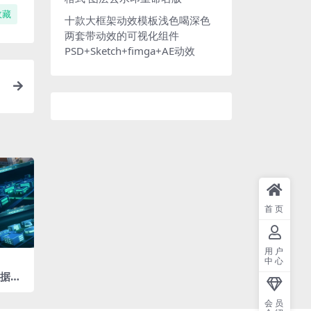
收藏
十款大框架动效模板浅色喝深色
两套带动效的可视化组件
PSD+Sketch+fimga+AE动效
首页
用户
中心
数据行
园6张
20X1
会员