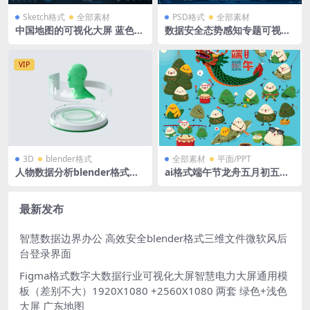
Sketch格式
全部素材
PSD格式
全部素材
中国地图的可视化大屏 蓝色
数据安全态势感知专题可视化
科技风 附带组件 sketch格式1
大屏大数据驾驶舱PSD格式19
920X1080
20×1080
VIP
3D
blender格式
全部素材
平面/PPT
人物数据分析blender格式浅
ai格式端午节龙舟五月初五粽
色透明玻璃绿色3D图标icon立
子粽叶表情包适量格式卡通插
体底座
画
最新发布
智慧数据边界办公 高效安全blender格式三维文件微软风后
台登录界面
Figma格式数字大数据行业可视化大屏智慧电力大屏通用模
板（差别不大）1920X1080 +2560X1080 两套 绿色+浅色
大屏 广东地图