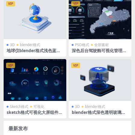
VIP
VIP
3D
blender格式
PSD格式
全部素材
地球仪blender格式浅色蓝白
深色后台驾驶舱可视化管理平
教育3D图标icon立体底座
台1920X1080 PSD格式
VIP
VIP
Sketch格式
可视化
3D
blender格式
sketch格式可视化大屏组件素
blender格式深色透明玻璃深
材饼图折线图大标题小标题装
蓝色3D图标icon立体底座AI人
饰图标icon弹窗按钮底座100
工智能科技
+个
最新发布