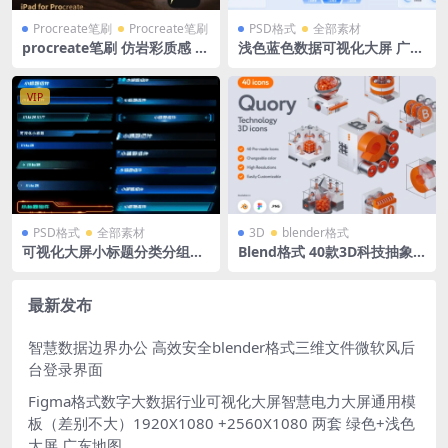
Procreate笔刷
Procreate笔刷
PSD格式
全部素材
procreate笔刷 仿岩彩质感 敦
浅色蓝色数据可视化大屏 广东
煌 iPad平板手绘插画素材
地图PSD格式
VIP
PSD格式
全部素材
3D
blender格式
可视化大屏小标题分类分组标
Blend格式 40款3D科技抽象
签PSD格式组件
立体icon图标含png免抠图片
素材
最新发布
智慧数据边界办公 高效安全blender格式三维文件微软风后
台登录界面
Figma格式数字大数据行业可视化大屏智慧电力大屏通用模
板（差别不大）1920X1080 +2560X1080 两套 绿色+浅色
大屏 广东地图