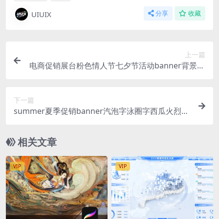
UIUIX
分享
收藏
上一篇
电商促销展台粉色情人节七夕节活动banner背景sa
le气泡字Ai矢量格式
下一篇
summer夏季促销banner汽泡字泳圈字西瓜火烈鸟
泳池Ai矢量格式
相关文章
VIP
VIP