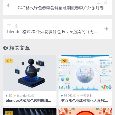
上一篇
C4D格式绿色春季尝鲜创意潮流春季户外派对春季
春天商场美陈立体展台OC渲染
下一篇
blender格式20 个烟花资源包 Eevee渲染的（无需
后期处理）
相关文章
VIP
VIP
3D
blender格式
PSD格式
全部素材
blender格式深色透明玻璃深
蓝白浅色地球可视化大屏PSD
蓝色3D图标icon立体底座人物
格式 1920X1080
个人中心客户服务
VIP