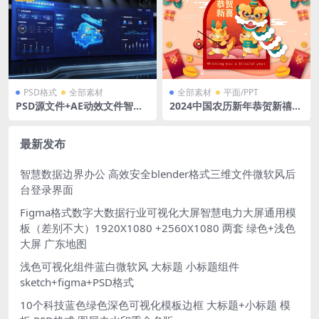
PSD格式
全部素材
全部素材
平面/PPT
PSD源文件+AE动效文件智慧
2024中国农历新年恭贺新禧舞
城市资源可视化大屏中国3D地
狮矢量纸张风格背景 Ai格式
图
最新发布
智慧数据边界办公 高效安全blender格式三维文件微软风后
台登录界面
Figma格式数字大数据行业可视化大屏智慧电力大屏通用模
板（差别不大）1920X1080 +2560X1080 两套 绿色+浅色
大屏 广东地图
浅色可视化组件蓝白微软风 大标题 小标题组件
sketch+figma+PSD格式
10个科技蓝色绿色深色可视化模板边框 大标题+小标题 模