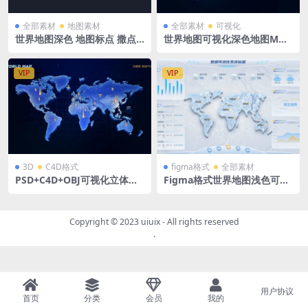
全部素材
地图素材
全部素材
可视化
世界地图深色 地图标点 撒点
世界地图可视化深色地图MAP
PSD格式 3840×2160
PSD格式
VIP
VIP
3D
C4D格式
figma格式
全部素材
PSD+C4D+OBJ可视化立体世
Figma格式世界地图浅色可视
界地图蓝色可视化MAP
化大屏
Copyright © 2023
uiuix
- All rights reserved
.
用户协议
首页
分类
会员
我的