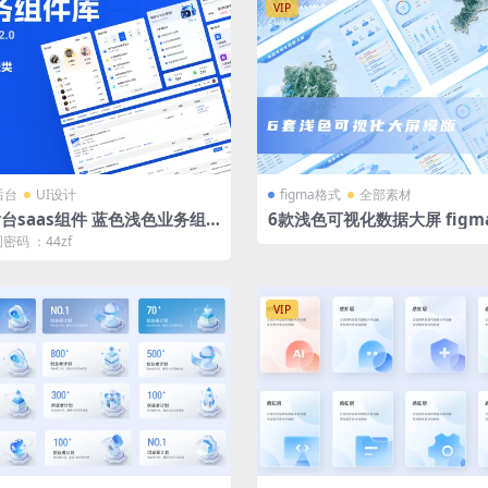
VIP
后台
UI设计
figma格式
全部素材
台saas组件 蓝色浅色业务组
6款浅色可视化数据大屏 figm
figma格式后台业务组件库 V2.
浅蓝色 蓝色 立体拓扑图
码 ：44zf
VIP