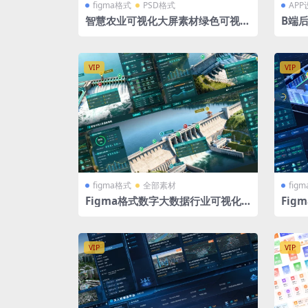
figma格式
PSD格式
APP
智慧农业可视化大屏素材绿色可视化
B端后
大屏 1920X1080 3张 PSD+sketch
图标卡
+figma格式 河南省地图
VIP
VIP
figma格式
全部素材
fig
Figma格式数字大数据行业可视化
Fi
大屏智慧水利大屏通用模板（差别不
大屏
大）1920X1080 +2560X1080 两套
1920
绿色大屏
VIP
VIP