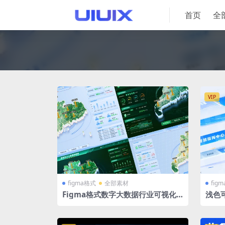
首页
全
VIP
figma格式
全部素材
fig
Figma格式数字大数据行业可视化
浅色
大屏智慧电力大屏通用模板（差别不
小标题
大）1920X1080 +2560X1080 两套
式
绿色+浅色大屏 广东地图