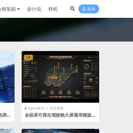
绘画笔刷
设计说
样机
登录
VIP
figma格式
全部素材
色两套
金棕系可视化驾驶舱大屏通用模版 fi
tch+
gma 格式 3张 山东省地图 山东MA
P