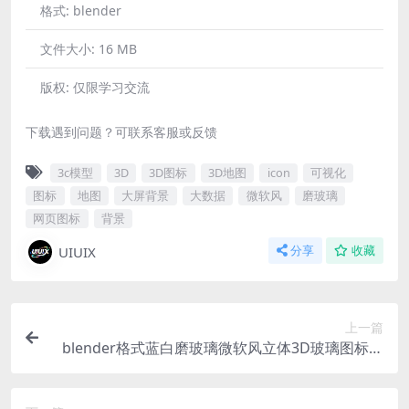
格式:
blender
文件大小:
16 MB
版权:
仅限学习交流
下载遇到问题？可联系客服或反馈
3c模型
3D
3D图标
3D地图
icon
可视化
图标
地图
大屏背景
大数据
微软风
磨玻璃
网页图标
背景
UIUIX
分享
收藏
上一篇
blender格式蓝白磨玻璃微软风立体3D玻璃图标服
务器立方体展台模型含高清PNG