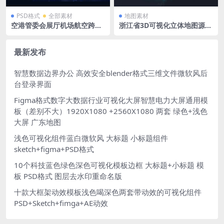
PSD格式
全部素材
地图素材
空港管委会展厅机场航空跨境
浙江省3D可视化立体地图源文
中国地图 世界地图 PSD格式
件分层PSD格式
两张 1920 x 1080（背景是图
片）
最新发布
智慧数据边界办公 高效安全blender格式三维文件微软风后
台登录界面
Figma格式数字大数据行业可视化大屏智慧电力大屏通用模
板（差别不大）1920X1080 +2560X1080 两套 绿色+浅色
大屏 广东地图
浅色可视化组件蓝白微软风 大标题 小标题组件
sketch+figma+PSD格式
10个科技蓝色绿色深色可视化模板边框 大标题+小标题 模
板 PSD格式 图层去水印重命名版
十款大框架动效模板浅色喝深色两套带动效的可视化组件
PSD+Sketch+fimga+AE动效