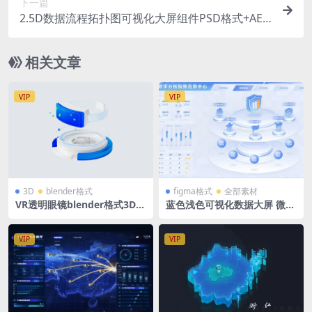
下一篇
2.5D数据流程拓扑图可视化大屏组件PSD格式+AE
动效
相关文章
VIP
VIP
3D
blender格式
figma格式
全部素材
VR透明眼镜blender格式3D立
蓝色浅色可视化数据大屏 微软
体图标磨玻璃蓝白风底座图标
风 figma格式 1920X1080 拓
扑图 立体分层
VIP
VIP