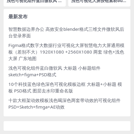
浅色可视化组件蓝白微软风 大
浅色可视化大屏按钮素材butt
标题 小标题组件 sketch+fig
on浅色figma格式组件
ma+PSD格式
最新发布
智慧数据边界办公 高效安全blender格式三维文件微软风后
台登录界面
Figma格式数字大数据行业可视化大屏智慧电力大屏通用模
板（差别不大）1920X1080 +2560X1080 两套 绿色+浅色
大屏 广东地图
浅色可视化组件蓝白微软风 大标题 小标题组件
sketch+figma+PSD格式
10个科技蓝色绿色深色可视化模板边框 大标题+小标题 模
板 PSD格式 图层去水印重命名版
十款大框架动效模板浅色喝深色两套带动效的可视化组件
PSD+Sketch+fimga+AE动效