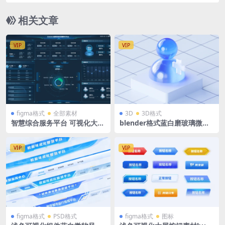
B端后台+APP 界面设计 figma格式
相关文章
VIP
VIP
figma格式
全部素材
3D
3D格式
智慧综合服务平台 可视化大屏
blender格式蓝白磨玻璃微软
深色矢量 大数据 figma格式
风立体3D玻璃图标个人中心我
源文件 一张
的模型含高清PNG
VIP
VIP
figma格式
PSD格式
figma格式
图标