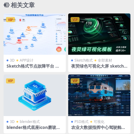
相关文章
VIP
VIP
3D
APP设计
Sketch格式
全部素材
Sketch格式节点故障平台 拓
夜荧绿色可视化大屏 sketch
扑图3D立体图标浅色科技大屏
格式 可视化模板 配套28类常
驾驶舱
用可视化图表组件
VIP
VIP
3D
blender格式
PSD格式
可视化
blender格式底座icon磨玻璃
农业大数据指挥中心驾驶舱大
微软风智慧零售立体3D图标
数据可视化大屏PSD格式