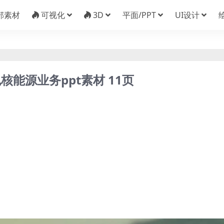
部素材
可视化
3D
平面/PPT
UI设计
能源业务ppt素材 11页