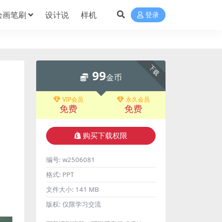
绘画笔刷
设计说
样机
登录
下载
99
金币
VIP会员
永久会员
免费
免费
购买下载权限
编号:
w2506081
格式:
PPT
文件大小:
141 MB
版权:
仅限学习交流