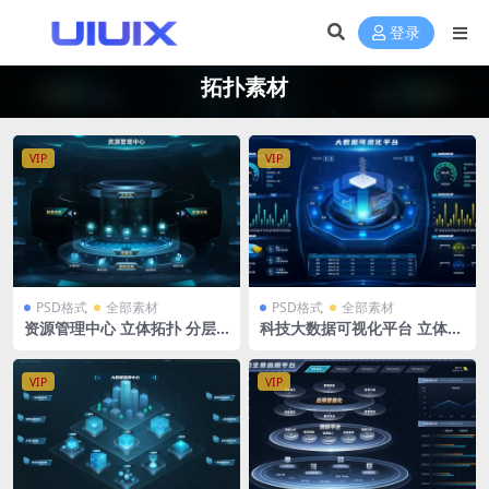
登录
拓扑素材
VIP
VIP
PSD格式
全部素材
PSD格式
全部素材
资源管理中心 立体拓扑 分层
科技大数据可视化平台 立体拓
导航tab立体图标 可视化大屏
扑tab导航 可视化大屏 PSD格
PSD格式源文件 3840×2160 p
式 1920X1080
x
VIP
VIP