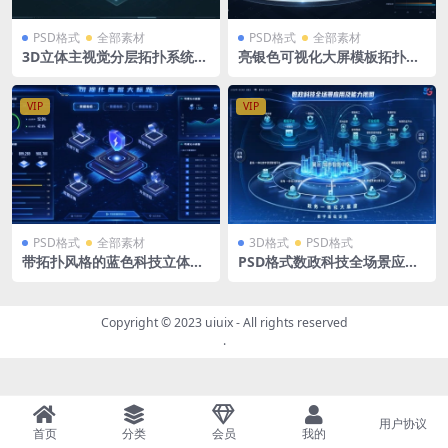
PSD格式
全部素材
PSD格式
全部素材
3D立体主视觉分层拓扑系统入
亮银色可视化大屏模板拓扑立
口tab导航数据展示大数据指
体导航层级模型全景应用平台
挥中心PSD格式
1920X1080 PSD格式
VIP
VIP
PSD格式
全部素材
3D格式
PSD格式
带拓扑风格的蓝色科技立体数
PSD格式数政科技全场景应用
据可视化大屏PSD格式1920X1
及能力视图立体分层可视化大
080
屏
Copyright © 2023
uiuix
- All rights reserved
.
用户协议
首页
分类
会员
我的