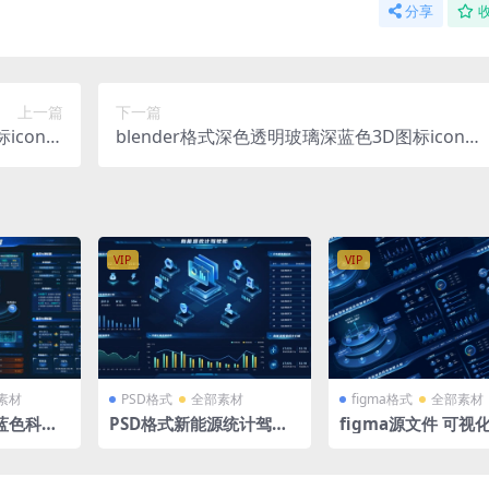
分享
上一篇
下一篇
icon立
blender格式深色透明玻璃深蓝色3D图标icon立
服务上传
体底座数据服务器文件交互
VIP
VIP
素材
PSD格式
全部素材
figma格式
全部素材
蓝色科技
PSD格式新能源统计驾驶
figma源文件 可视
20X108
舱可视化大屏立体拓扑19
监测综合驾驶舱大屏
20×1080
立体分层 6 张