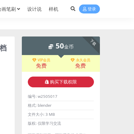
绘画笔刷
设计说
样机
登录
下载
50
件档
金币
VIP会员
永久会员
免费
免费
购买下载权限
编号:
w2505017
格式:
blender
文件大小:
3 MB
版权:
仅限学习交流