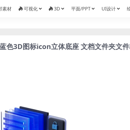
部素材
可视化
3D
平面/PPT
UI设计
深蓝色3D图标icon立体底座 文档文件夹文