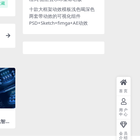
收藏
十款大框架动效模板浅色喝深色
两套带动效的可视化组件
PSD+Sketch+fimga+AE动效
首页
用户
中心
化智慧
 拓扑
会员
介绍