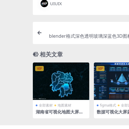
UIUIX
blender格式深色透明玻璃深蓝色3D图标
体底座 云
相关文章
VIP
VIP
全部素材
地图素材
figma格式
全部
湖南省可视化地图大屏科
数据可视化大屏
技3D矢量地图1920X108
风figma格式 19
0 PSD格式钢笔路径分层
0